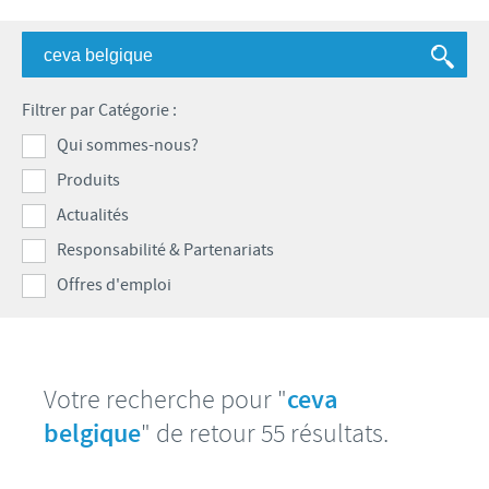
Bovins-Ovins-Caprins
Notre mission
Porcs
Importance de la responsabilité
ACTUALITÉS
Nos valeurs
Volailles
Contributions
Filtrer par Catégorie :
Recherche et développement
Actualités internationales
OFFRES D'EMPLOI
Programmes de soutien
Qui sommes-nous?
Production
Actualités au sein du Benelux
Produits
Partenariats commerciaux et scientifiques
Offres d'emploi internationales
CONTACT
Actualités
Offres d'emploi au sein du Benelux
Responsabilité & Partenariats
Offres d'emploi
Votre recherche pour "
ceva
belgique
" de retour 55 résultats.