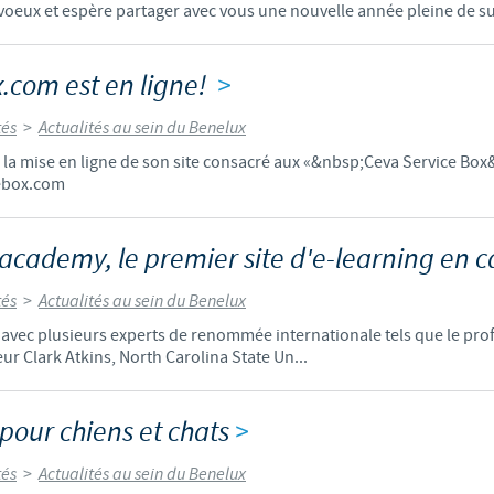
voeux et espère partager avec vous une nouvelle année pleine de su
Les contraintes réglementaires et les pratiques médicales varient 
conséquence, les informations disponibles du site sur lequel vous entr
.com est en ligne!
>
pertinente à l'usage dans votre pays.
tés
>
Actualités au sein du Benelux
 la mise en ligne de son site consacré aux «&nbsp;Ceva Service Box&
ebox.com
academy, le premier site d'e-learning en 
tés
>
Actualités au sein du Benelux
n avec plusieurs experts de renommée internationale tels que le pr
r Clark Atkins, North Carolina State Un...
pour chiens et chats
>
tés
>
Actualités au sein du Benelux