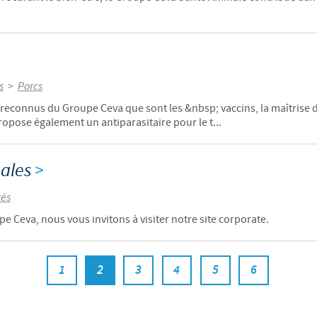
s
>
Porcs
reconnus du Groupe Ceva que sont les &nbsp; vaccins, la maîtrise 
propose également un antiparasitaire pour le t...
nales
>
tés
pe Ceva, nous vous invitons à visiter notre site corporate.
1
2
3
4
5
6