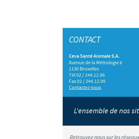
CONTACT
Ceva Santé Animale S.A.
Avenue de la Métrologie 6
1130 Bruxelles
Tél 02 / 244.12.96
Fax 02 / 244.12.99
Contactez nous
L'ensemble de nos s
Retrouvez-nous sur les réseaux