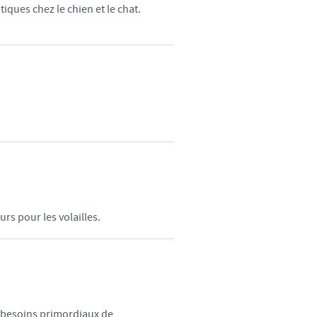
iques chez le chien et le chat.
rs pour les volailles.
x besoins primordiaux de