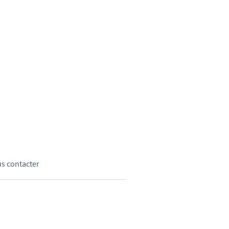
weden
hailand
unisia
urkey
kraine
nited Kingdom
us contacter
SA
ietnam