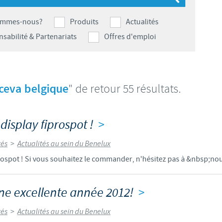
S
Japan
Bulgaria
ommes-nous?
Produits
Actualités
T
sabilité & Partenariats
Offres d'emploi
Korea
Canada (EN)
T
Malaysia
Chile
ceva belgique
" de retour 55 résultats.
T
Mexico
China
U
display fiprospot !
>
Middle East
Colombia
U
tés
>
Actualités au sein du Benelux
Netherlands
rospot ! Si vous souhaitez le commander, n'hésitez pas à &nbsp;no
Denmark
U
Peru
Egypt
ne excellente année 2012!
>
V
Philippines
tés
>
Actualités au sein du Benelux
Vous quittez le site pays pour accéder à un autre site du groupe.