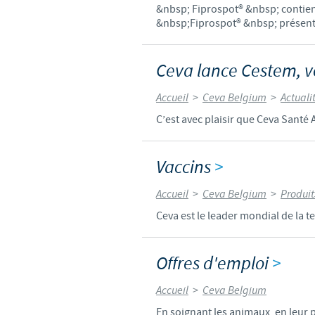
&nbsp; Fiprospot® &nbsp; contient 
&nbsp;Fiprospot® &nbsp; présente 
Ceva lance Cestem, v
Accueil
>
Ceva Belgium
>
Actuali
C’est avec plaisir que Ceva Santé
Vaccins
>
Accueil
>
Ceva Belgium
>
Produit
Ceva est le leader mondial de la t
Offres d'emploi
>
Accueil
>
Ceva Belgium
En soignant les animaux, en leur 