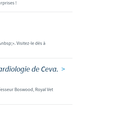
rprises !
d'un pays à un autre. En
ez pourraient ne pas être
nbsp;». Visitez-le dès à
cardiologie de Ceva.
>
ofesseur Boswood, Royal Vet