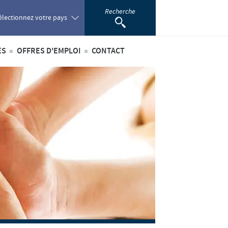
Recherche
électionnez votre pays
ÉS
OFFRES D'EMPLOI
CONTACT
oland
ités internationales
Offres d'emploi internationales
ortugal
ités au sein du Benelux
Offres d'emploi au sein du Benelux
omania
ussia
outh Africa
pain