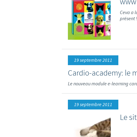
www.
Ceva a l
présent
19 septembre 2011
Cardio-academy: le m
Le nouveau module e-learning car
19 septembre 2011
Le si