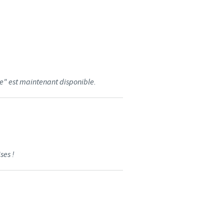
weden
hailand
unisia
e" est maintenant disponible.
urkey
kraine
nited Kingdom
ses !
SA
ietnam