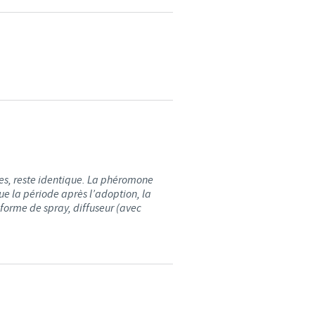
d'un pays à un autre. En
ez pourraient ne pas être
ées, reste identique. La phéromone
ue la période après l’adoption, la
s forme de spray, diffuseur (avec