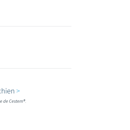
chien
>
ge de Cestem®.