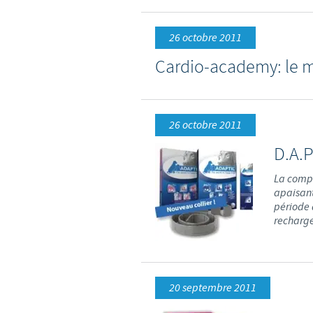
26 octobre 2011
Cardio-academy: le mo
26 octobre 2011
D.A.P
La compo
apaisant
période d
recharge)
20 septembre 2011