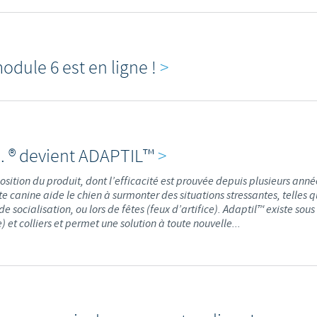
Les contraintes réglementaires et les pratiques médicales varient 
conséquence, les informations disponibles du site sur lequel vous entr
pertinente à l'usage dans votre pays.
dule 6 est en ligne !
>
. ® devient ADAPTIL™
>
sition du produit, dont l’efficacité est prouvée depuis plusieurs ann
e canine aide le chien à surmonter des situations stressantes, telles q
e socialisation, ou lors de fêtes (feux d’artifice). Adaptil™ existe sou
 et colliers et permet une solution à toute nouvelle...