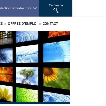
Recherche
électionnez votre pays
ÉS
OFFRES D'EMPLOI
CONTACT
oland
ités internationales
Offres d'emploi internationales
ortugal
ités au sein du Benelux
Offres d'emploi au sein du Benelux
omania
ussia
outh Africa
pain