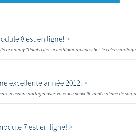
S
Japan
Bulgaria
T
Korea
Canada (EN)
T
odule 8 est en ligne!
>
Malaysia
Chile
io academy "Points clés sur les biomarqueurs chez le chien cardiaqu
T
Mexico
China
U
Middle East
Colombia
ne excellente année 2012!
>
U
Netherlands
oeux et espère partager avec vous une nouvelle année pleine de surpri
Denmark
U
Peru
Egypt
V
odule 7 est en ligne!
>
Philippines
Vous quittez le site pays pour accéder à un autre site du groupe.