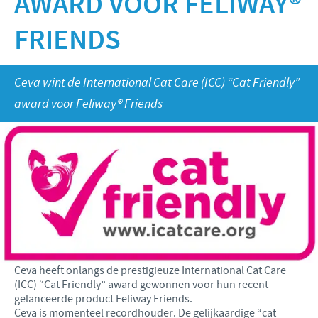
AWARD VOOR FELIWAY®
Runderen - Schapen - Geiten
Onze missie
FRIENDS
Varkens
Focus op verantwoordelijkheid
NIEUWS
Onze kernwaarden
Pluimvee
Bijdragen
Onderzoek en ontwikkeling
Internationaal nieuws
JOBS
Ceva wint de International Cat Care (ICC) “Cat Friendly”
Programma ontwikkelingshulp
Productie
award voor Feliway® Friends
Benelux Nieuws
Zakelijke en wetenschappelijke partnerschappen
International position
CONTACT
Benelux jobs
Ceva heeft onlangs de prestigieuze International Cat Care
(ICC) “Cat Friendly” award gewonnen voor hun recent
gelanceerde product Feliway Friends.
Ceva is momenteel recordhouder. De gelijkaardige “cat