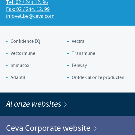
Tel: 02 / 244.12. 96
Fax: 02 / 244. 12. 99
infovet.be@ceva.com
Confidence EQ
Vectra
Vectormune
Transmune
Immucox
Feliway
Adaptil
Ontdek al onze producten
Al onze websites
Ceva Corporate website