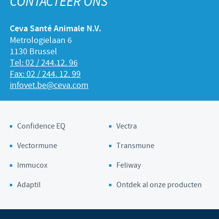
CONTACTEER ONS
Ceva Santé Animale N.V.
Metrologielaan 6
1130 Brussel
Tel: 02 / 244.12. 96
Fax: 02 / 244. 12. 99
infovet.be@ceva.com
Confidence EQ
Vectra
Vectormune
Transmune
Immucox
Feliway
Adaptil
Ontdek al onze producten