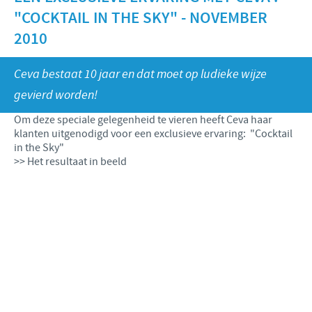
Runderen - Schapen - Geiten
"COCKTAIL IN THE SKY" - NOVEMBER
Onze missie
Varkens
Focus op verantwoordelijkheid
NIEUWS
2010
Onze kernwaarden
Pluimvee
Bijdragen
Onderzoek en ontwikkeling
Ceva bestaat 10 jaar en dat moet op ludieke wijze
Internationaal nieuws
JOBS
Programma ontwikkelingshulp
gevierd worden!
Productie
Benelux Nieuws
Zakelijke en wetenschappelijke partnerschappen
International position
Om deze speciale gelegenheid te vieren heeft Ceva haar
CONTACT
klanten uitgenodigd voor een exclusieve ervaring: "Cocktail
Benelux jobs
in the Sky"
>> Het resultaat in beeld